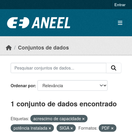
Ir para o conteúdo principal
Entrar
Conjuntos de dados
Ordenar por
1 conjunto de dados encontrado
Etiquetas:
acrescimo de capacidade
potência instalada
SIGA
Formatos:
PDF