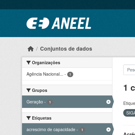
Ir para o conteúdo principal
Conjuntos de dados
Organizações
Agência Nacional...
-
1
1 
Grupos
Geração
-
1
Etique
SIG
Etiquetas
acrescimo de capacidade
-
1
Acré