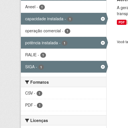
Aneel
-
A gera
1
transp
capacidade instalada
-
1
PDF
operação comercial
-
1
Você t
potência instalada
-
1
RALIE
-
1
SIGA
-
1
Formatos
CSV
-
1
PDF
-
1
Licenças