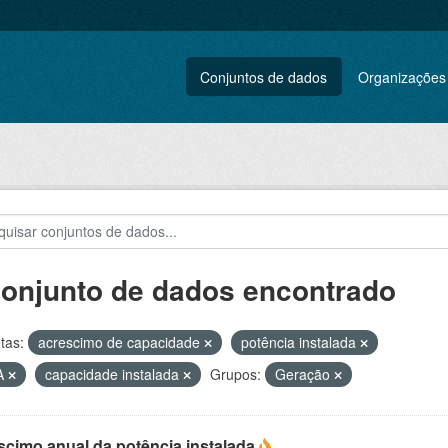
Conjuntos de dados
Organizações
conjunto de dados encontrado
tas:
acrescimo de capacidade
potência instalada
A
capacidade instalada
Grupos:
Geração
scimo anual da potência instalada