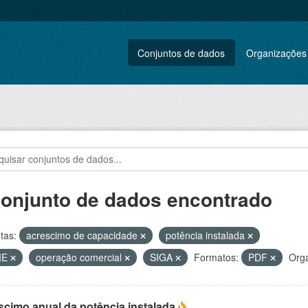
Conjuntos de dados
Organizações
conjunto de dados encontrado
tas:
acrescimo de capacidade
potência instalada
IE
operação comercial
SIGA
Formatos:
PDF
Orga
scimo anual da potência instalada