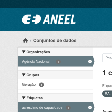
Ir para o conteúdo principal
Conjuntos de dados
Organizações
Agência Nacional...
-
1
1 
Grupos
Geração
-
1
Etique
RAL
Etiquetas
acrescimo de capacidade
-
1
Acré