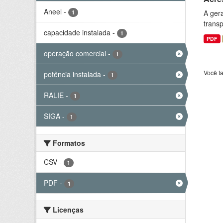
Aneel
-
A gera
1
transp
capacidade instalada
-
1
PDF
operação comercial
-
1
Você t
potência instalada
-
1
RALIE
-
1
SIGA
-
1
Formatos
CSV
-
1
PDF
-
1
Licenças