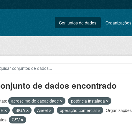
Conjuntos de dados
Organizações
conjunto de dados encontrado
tas:
acrescimo de capacidade
potência instalada
IE
SIGA
Aneel
operação comercial
Organizações
tos:
CSV