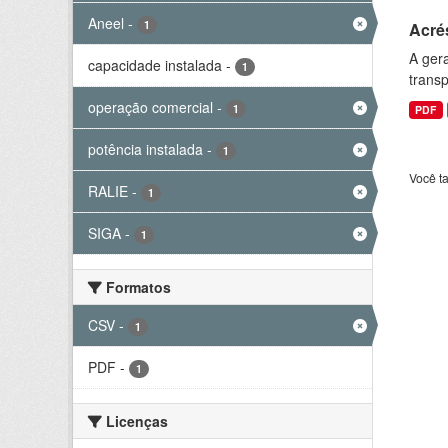
Aneel
-
1
Acré
A gera
capacidade instalada
-
1
transp
operação comercial
-
1
PDF
potência instalada
-
1
Você t
RALIE
-
1
SIGA
-
1
Formatos
CSV
-
1
PDF
-
1
Licenças