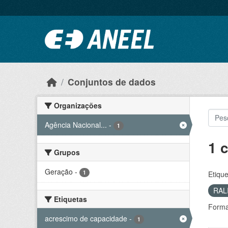
Ir para o conteúdo principal
Conjuntos de dados
Organizações
Agência Nacional...
-
1
1 
Grupos
Geração
-
1
Etique
RAL
Etiquetas
Forma
acrescimo de capacidade
-
1