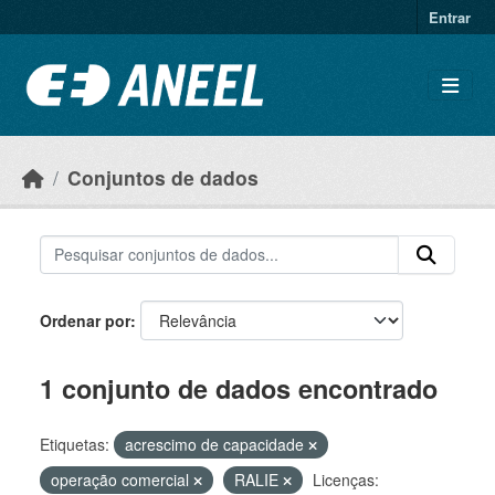
Ir para o conteúdo principal
Entrar
Conjuntos de dados
Ordenar por
1 conjunto de dados encontrado
Etiquetas:
acrescimo de capacidade
operação comercial
RALIE
Licenças: