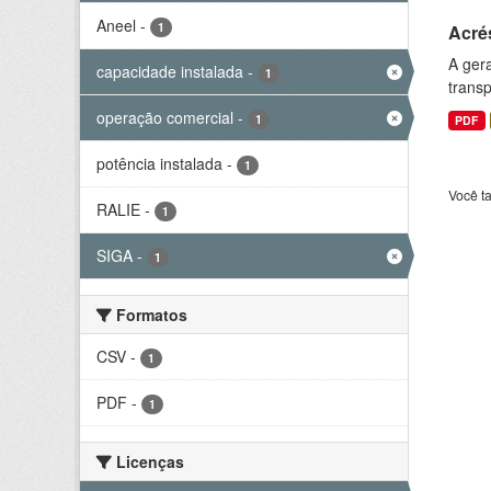
Aneel
-
1
Acré
A gera
capacidade instalada
-
1
transp
operação comercial
-
1
PDF
potência instalada
-
1
Você t
RALIE
-
1
SIGA
-
1
Formatos
CSV
-
1
PDF
-
1
Licenças