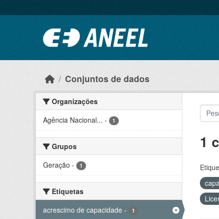
Ir para o conteúdo principal
Conjuntos de dados
Organizações
Agência Nacional...
-
1
1 
Grupos
Geração
-
1
Etique
capa
Etiquetas
Lice
acrescimo de capacidade
-
1