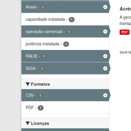
Aneel
-
1
Acré
A gera
capacidade instalada
-
1
transp
operação comercial
-
1
PDF
potência instalada
-
1
Você t
RALIE
-
1
SIGA
-
1
Formatos
CSV
-
1
PDF
-
1
Licenças