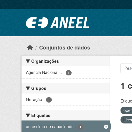
Ir para o conteúdo principal
Conjuntos de dados
Organizações
Agência Nacional...
-
1
1 
Grupos
Geração
-
1
Etique
oper
Etiquetas
Lice
acrescimo de capacidade
-
1