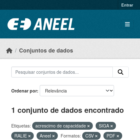
Ir para o conteúdo principal
Entrar
Conjuntos de dados
Ordenar por
1 conjunto de dados encontrado
Etiquetas:
acrescimo de capacidade
SIGA
RALIE
Aneel
Formatos:
CSV
PDF