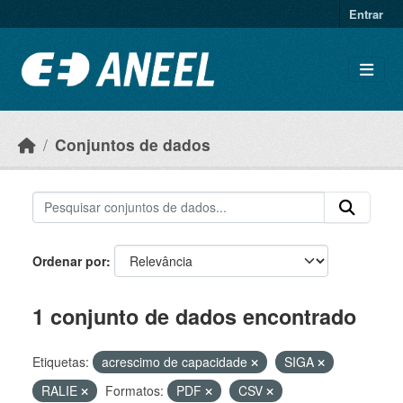
Ir para o conteúdo principal
Entrar
Conjuntos de dados
Ordenar por
1 conjunto de dados encontrado
Etiquetas:
acrescimo de capacidade
SIGA
RALIE
Formatos:
PDF
CSV