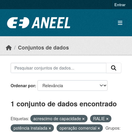
Ir para o conteúdo principal
Entrar
Conjuntos de dados
Ordenar por
1 conjunto de dados encontrado
Etiquetas:
acrescimo de capacidade
RALIE
potência instalada
operação comercial
Grupos: