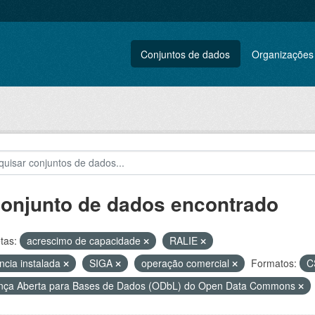
Conjuntos de dados
Organizações
conjunto de dados encontrado
tas:
acrescimo de capacidade
RALIE
ncia instalada
SIGA
operação comercial
Formatos:
C
nça Aberta para Bases de Dados (ODbL) do Open Data Commons