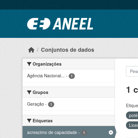
Ir para o conteúdo principal
Conjuntos de dados
Organizações
Agência Nacional...
-
1
1 
Grupos
Geração
-
1
Etique
potê
Etiquetas
Lice
acrescimo de capacidade
-
1