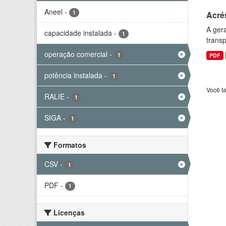
Aneel
-
1
Acré
A gera
capacidade instalada
-
1
transp
operação comercial
-
1
PDF
potência instalada
-
1
Você t
RALIE
-
1
SIGA
-
1
Formatos
CSV
-
1
PDF
-
1
Licenças