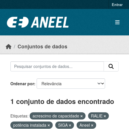
Ir para o conteúdo principal
Entrar
Conjuntos de dados
Ordenar por
1 conjunto de dados encontrado
Etiquetas:
acrescimo de capacidade
RALIE
potência instalada
SIGA
Aneel