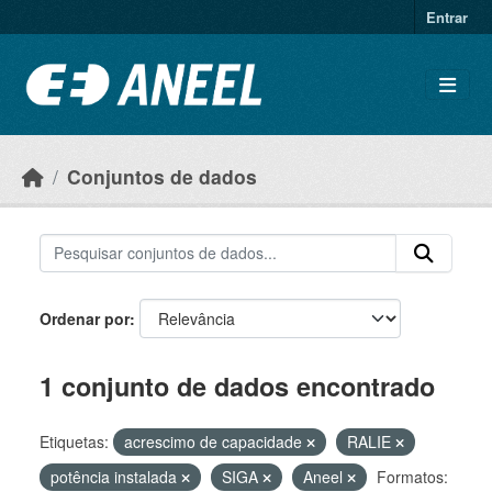
Ir para o conteúdo principal
Entrar
Conjuntos de dados
Ordenar por
1 conjunto de dados encontrado
Etiquetas:
acrescimo de capacidade
RALIE
potência instalada
SIGA
Aneel
Formatos: