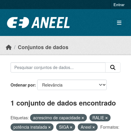
Ir para o conteúdo principal
Entrar
Conjuntos de dados
Ordenar por
1 conjunto de dados encontrado
Etiquetas:
acrescimo de capacidade
RALIE
potência instalada
SIGA
Aneel
Formatos: