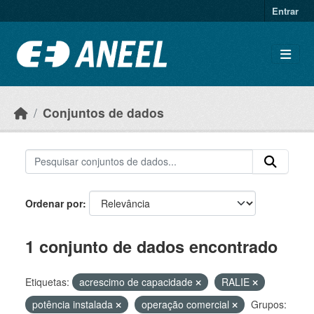
Ir para o conteúdo principal
Entrar
Conjuntos de dados
Ordenar por
1 conjunto de dados encontrado
Etiquetas:
acrescimo de capacidade
RALIE
potência instalada
operação comercial
Grupos: