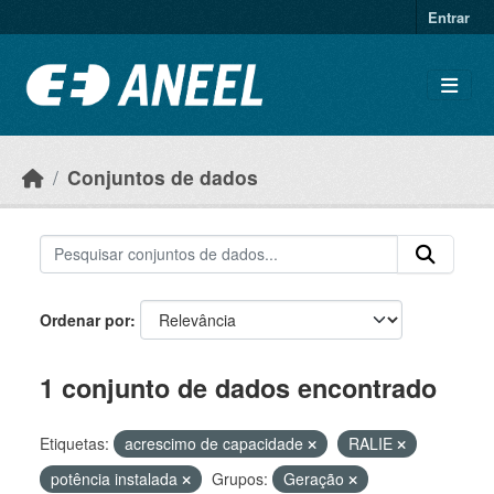
Ir para o conteúdo principal
Entrar
Conjuntos de dados
Ordenar por
1 conjunto de dados encontrado
Etiquetas:
acrescimo de capacidade
RALIE
potência instalada
Grupos:
Geração