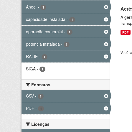
Aneel
-
1
Acré
A gera
capacidade instalada
-
1
transp
operação comercial
-
1
PDF
potência instalada
-
1
Você t
RALIE
-
1
SIGA
-
1
Formatos
CSV
-
1
PDF
-
1
Licenças