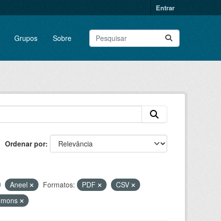
Entrar
Grupos
Sobre
Ordenar por
Aneel
Formatos:
PDF
CSV
ommons