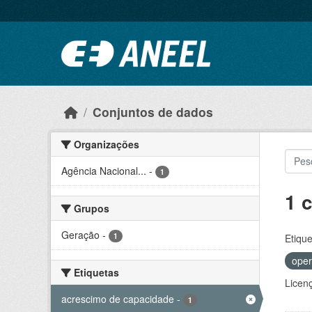
Ir para o conteúdo principal
Conjuntos de dados
Organizações
Agência Nacional...
-
1
1 
Grupos
Geração
-
1
Etique
oper
Etiquetas
Licen
acrescimo de capacidade
-
1