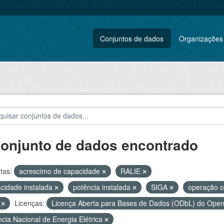
Conjuntos de dados
Organizações
conjunto de dados encontrado
tas:
acrescimo de capacidade
RALIE
cidade instalada
potência instalada
SIGA
operação c
V
Licenças:
Licença Aberta para Bases de Dados (ODbL) do Op
cia Nacional de Energia Elétrica