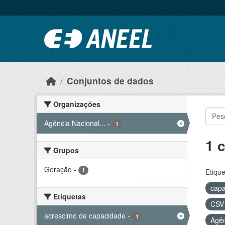
Ir para o conteúdo principal
Conjuntos de dados
Organizações
Agência Nacional...
-
1
1 
Grupos
Geração
-
1
Etique
capa
Etiquetas
CS
acrescimo de capacidade
-
1
Agên