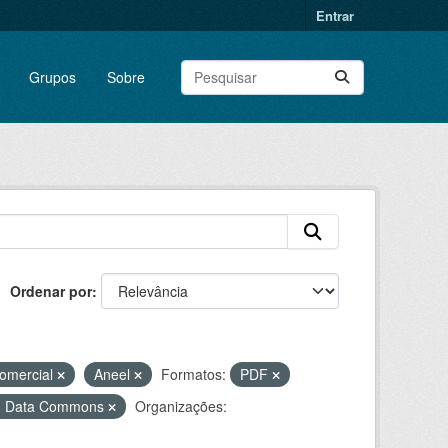
Entrar
Grupos
Sobre
Ordenar por
omercial
Aneel
Formatos:
PDF
en Data Commons
Organizações: