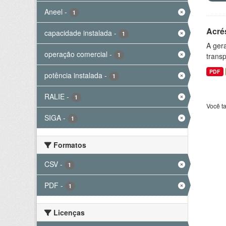
Aneel
-
1
Acré
capacidade instalada
-
1
A gera
operação comercial
-
1
transp
PDF
potência instalada
-
1
RALIE
-
1
Você t
SIGA
-
1
Formatos
CSV
-
1
PDF
-
1
Licenças