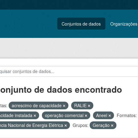
Conjuntos de dados
Organizações
conjunto de dados encontrado
tas:
acrescimo de capacidade
RALIE
cidade instalada
operação comercial
Aneel
Formatos:
cia Nacional de Energia Elétrica
Grupos:
Geração