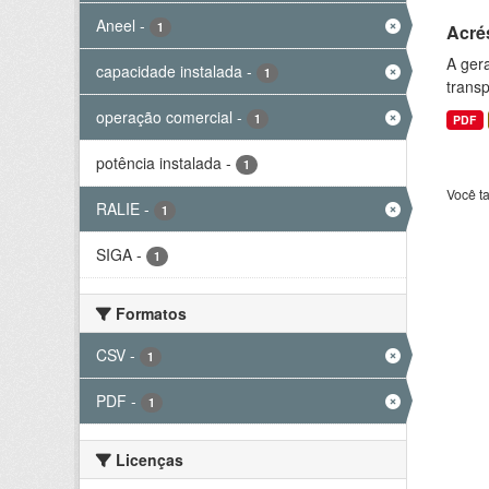
Aneel
-
1
Acré
A gera
capacidade instalada
-
1
transp
operação comercial
-
1
PDF
potência instalada
-
1
Você t
RALIE
-
1
SIGA
-
1
Formatos
CSV
-
1
PDF
-
1
Licenças