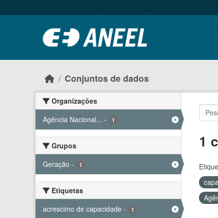
Ir para o conteúdo principal
Conjuntos de dados
Organizações
Agência Nacional...
-
1
1 
Grupos
Geração
-
1
Etique
capa
Etiquetas
Agên
acrescimo de capacidade
-
1