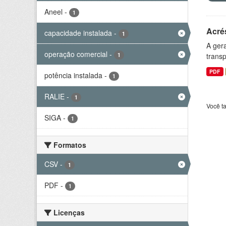
Aneel
-
1
Acré
capacidade instalada
-
1
A gera
operação comercial
-
1
transp
PDF
potência instalada
-
1
RALIE
-
1
Você t
SIGA
-
1
Formatos
CSV
-
1
PDF
-
1
Licenças