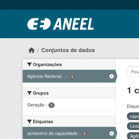
Ir para o conteúdo principal
Conjuntos de dados
Organizações
Agência Nacional...
-
1
1 
Grupos
Geração
-
1
Etique
capa
Etiquetas
Lice
acrescimo de capacidade
-
1
Agên