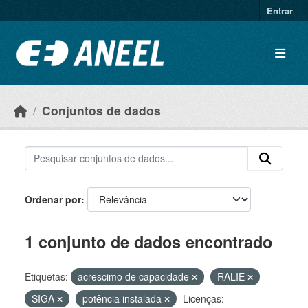
Ir para o conteúdo principal
Entrar
Conjuntos de dados
Ordenar por
1 conjunto de dados encontrado
Etiquetas:
acrescimo de capacidade
RALIE
SIGA
potência instalada
Licenças: