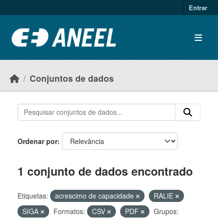
Ir para o conteúdo principal
Entrar
Conjuntos de dados
Ordenar por
1 conjunto de dados encontrado
Etiquetas:
acrescimo de capacidade
RALIE
SIGA
Formatos:
CSV
PDF
Grupos: