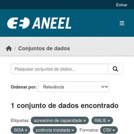
Ir para o conteúdo principal
Entrar
Conjuntos de dados
Ordenar por
1 conjunto de dados encontrado
Etiquetas:
acrescimo de capacidade
RALIE
SIGA
potência instalada
Formatos:
CSV