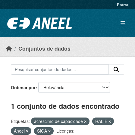
Ir para o conteúdo principal
Entrar
Conjuntos de dados
Ordenar por
1 conjunto de dados encontrado
Etiquetas:
acrescimo de capacidade
RALIE
Aneel
SIGA
Licenças: