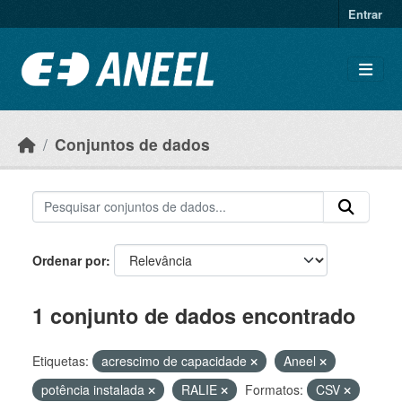
Ir para o conteúdo principal
Entrar
Conjuntos de dados
Ordenar por
1 conjunto de dados encontrado
Etiquetas:
acrescimo de capacidade
Aneel
potência instalada
RALIE
Formatos:
CSV