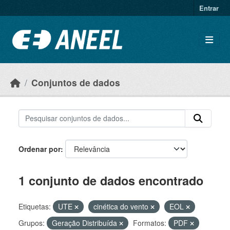
Ir para o conteúdo principal
Entrar
Conjuntos de dados
Ordenar por
1 conjunto de dados encontrado
Etiquetas:
UTE
cinética do vento
EOL
Grupos:
Geração Distribuída
Formatos:
PDF