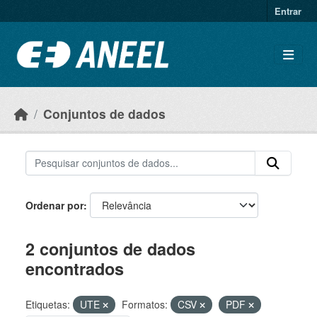
Ir para o conteúdo principal
Entrar
Conjuntos de dados
Ordenar por
2 conjuntos de dados
encontrados
Etiquetas:
UTE
Formatos:
CSV
PDF