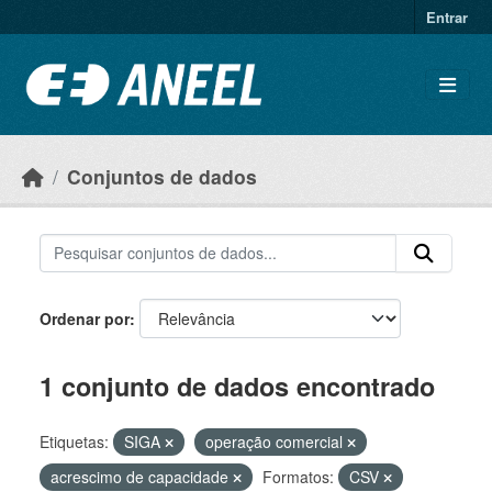
Ir para o conteúdo principal
Entrar
Conjuntos de dados
Ordenar por
1 conjunto de dados encontrado
Etiquetas:
SIGA
operação comercial
acrescimo de capacidade
Formatos:
CSV