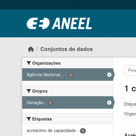
Ir para o conteúdo principal
Conjuntos de dados
Organizações
Agência Nacional...
-
1
1 
Grupos
Geração
-
1
Etique
Organ
Etiquetas
acrescimo de capacidade
-
1
Acré