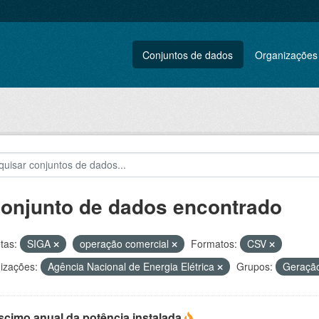
Conjuntos de dados
Organizações
conjunto de dados encontrado
tas:
SIGA
operação comercial
Formatos:
CSV
izações:
Agência Nacional de Energia Elétrica
Grupos:
Geraçã
scimo anual da potência instalada