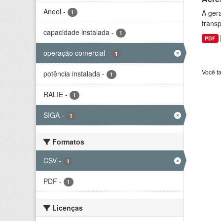
Aneel
-
A gera
1
transp
capacidade instalada
-
1
PDF
operação comercial
-
1
Você t
potência instalada
-
1
RALIE
-
1
SIGA
-
1
Formatos
CSV
-
1
PDF
-
1
Licenças