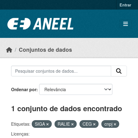
Ir para o conteúdo principal
Entrar
Conjuntos de dados
Ordenar por
1 conjunto de dados encontrado
Etiquetas:
SIGA
RALIE
CEG
cnpj
Licenças: