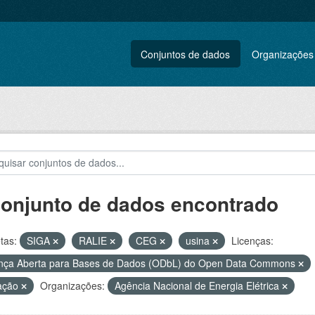
Conjuntos de dados
Organizações
conjunto de dados encontrado
tas:
SIGA
RALIE
CEG
usina
Licenças:
nça Aberta para Bases de Dados (ODbL) do Open Data Commons
ação
Organizações:
Agência Nacional de Energia Elétrica