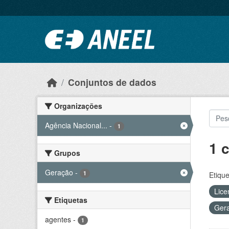
Ir para o conteúdo principal
Conjuntos de dados
Organizações
Agência Nacional...
-
1
1 
Grupos
Geração
-
1
Etique
Lice
Etiquetas
Ger
agentes
-
1