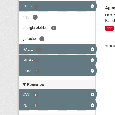
CEG
-
1
Agen
Lista
cnpj
-
1
Parti
energia elétrica
-
1
PDF
geração
-
1
Você t
RALIE
-
1
SIGA
-
1
usina
-
1
Formatos
CSV
-
1
PDF
-
1