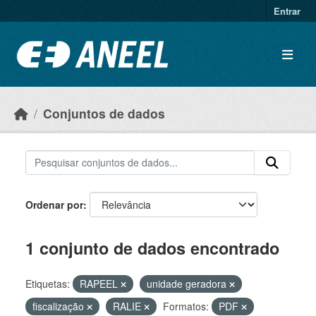
Ir para o conteúdo principal
Entrar
Conjuntos de dados
Ordenar por
1 conjunto de dados encontrado
Etiquetas:
RAPEEL
unidade geradora
fiscalização
RALIE
Formatos:
PDF