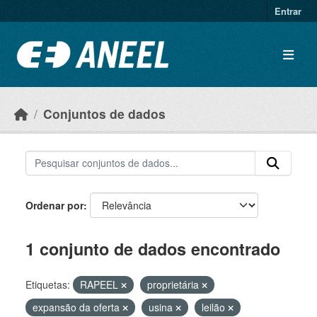
Ir para o conteúdo principal
Entrar
Conjuntos de dados
Ordenar por
1 conjunto de dados encontrado
Etiquetas:
RAPEEL
proprietária
expansão da oferta
usina
leilão