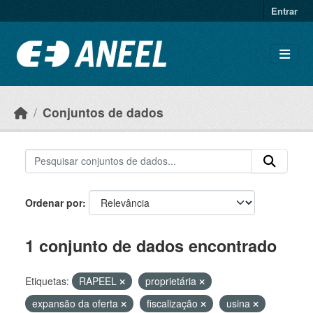
Ir para o conteúdo principal
Entrar
Conjuntos de dados
Ordenar por
1 conjunto de dados encontrado
Etiquetas:
RAPEEL
proprietária
expansão da oferta
fiscalização
usina