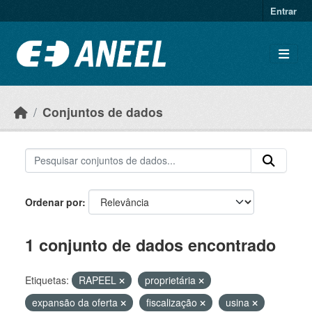
Ir para o conteúdo principal
Entrar
Conjuntos de dados
Ordenar por
1 conjunto de dados encontrado
Etiquetas:
RAPEEL
proprietária
expansão da oferta
fiscalização
usina