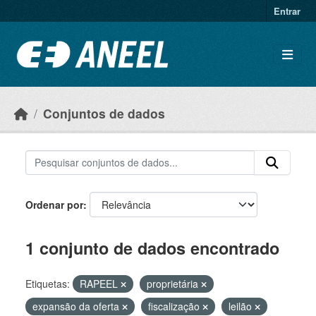
Ir para o conteúdo principal
Entrar
Conjuntos de dados
Ordenar por
1 conjunto de dados encontrado
Etiquetas:
RAPEEL
proprietária
expansão da oferta
fiscalização
leilão