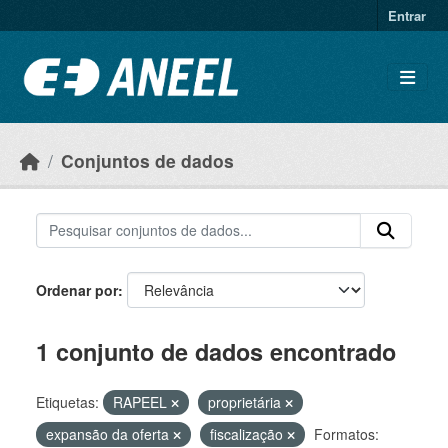
Ir para o conteúdo principal
Entrar
Conjuntos de dados
Ordenar por
1 conjunto de dados encontrado
Etiquetas:
RAPEEL
proprietária
expansão da oferta
fiscalização
Formatos: