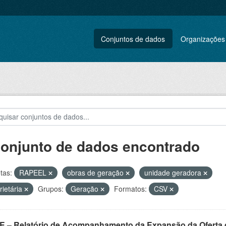
Conjuntos de dados
Organizações
conjunto de dados encontrado
tas:
RAPEEL
obras de geração
unidade geradora
rietária
Grupos:
Geração
Formatos:
CSV
E – Relatório de Acompanhamento da Expansão da Oferta d