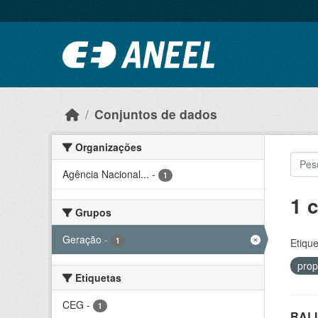
Ir para o conteúdo principal
Conjuntos de dados
Organizações
Agência Nacional...
-
1
1 
Grupos
Geração
-
1
Etique
prop
Etiquetas
CEG
-
1
RALI