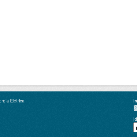
rgia Elétrica
I
I