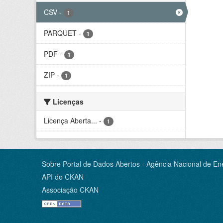
CSV
-
1
PARQUET
-
1
PDF
-
1
ZIP
-
1
Licenças
Licença Aberta...
-
1
Sobre Portal de Dados Abertos - Agência Nacional de Ene
API do CKAN
Associação CKAN