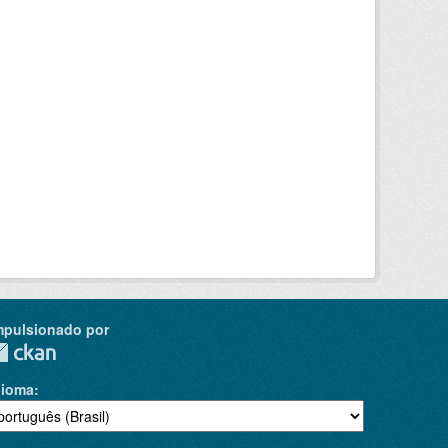
mpulsionado por
dioma