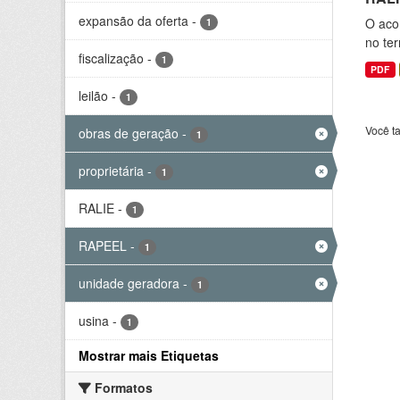
expansão da oferta
-
O aco
1
no ter
fiscalização
-
1
PDF
leilão
-
1
Você t
obras de geração
-
1
proprietária
-
1
RALIE
-
1
RAPEEL
-
1
unidade geradora
-
1
usina
-
1
Mostrar mais Etiquetas
Formatos