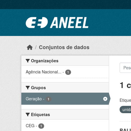
Ir para o conteúdo principal
Conjuntos de dados
Organizações
Agência Nacional...
-
1
1 
Grupos
Geração
-
1
Etique
unid
Etiquetas
CEG
-
1
RALI