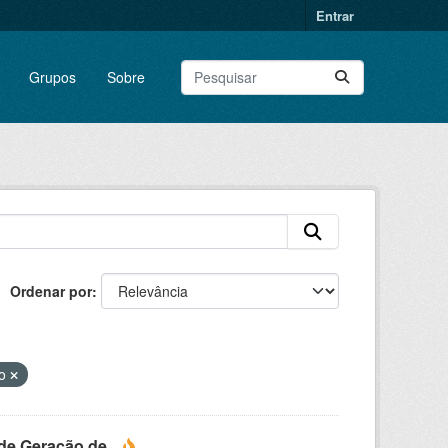
Entrar
Grupos
Sobre
Ordenar por
ão
e Geração de...