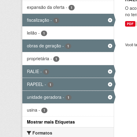
expansão da oferta
-
O aco
1
no ter
fiscalização
-
1
PDF
leilão
-
1
Você t
obras de geração
-
1
proprietária
-
1
RALIE
-
1
RAPEEL
-
1
unidade geradora
-
1
usina
-
1
Mostrar mais Etiquetas
Formatos