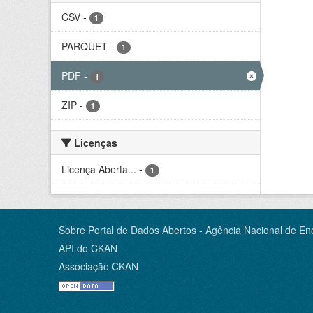
CSV
-
1
PARQUET
-
1
PDF
-
1
ZIP
-
1
Licenças
Licença Aberta...
-
1
Sobre Portal de Dados Abertos - Agência Nacional de Ene
API do CKAN
Associação CKAN