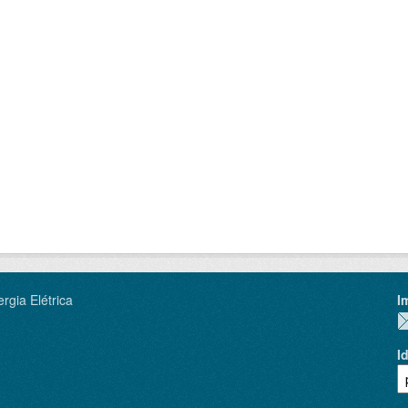
rgia Elétrica
I
I