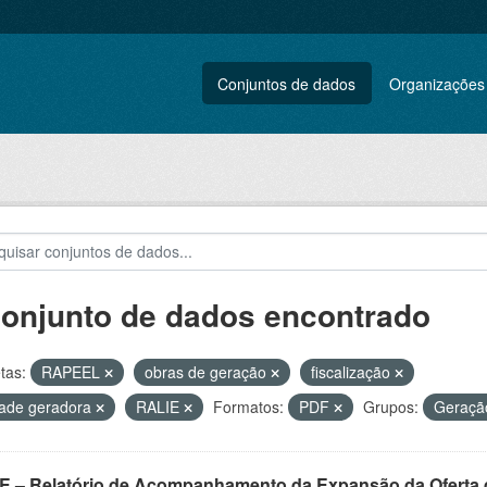
Conjuntos de dados
Organizações
conjunto de dados encontrado
tas:
RAPEEL
obras de geração
fiscalização
ade geradora
RALIE
Formatos:
PDF
Grupos:
Geraç
E – Relatório de Acompanhamento da Expansão da Oferta d