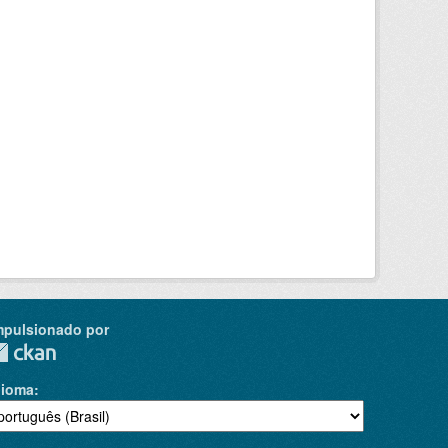
mpulsionado por
dioma