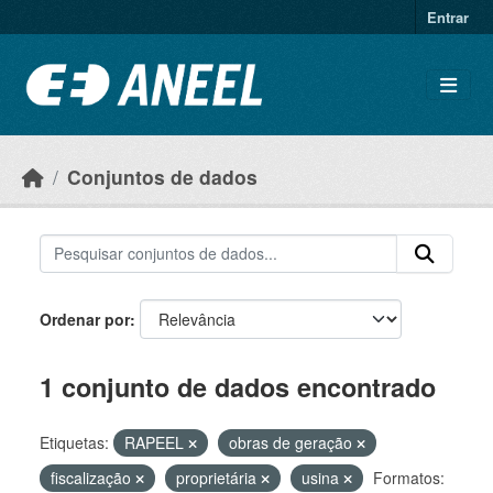
Ir para o conteúdo principal
Entrar
Conjuntos de dados
Ordenar por
1 conjunto de dados encontrado
Etiquetas:
RAPEEL
obras de geração
fiscalização
proprietária
usina
Formatos: