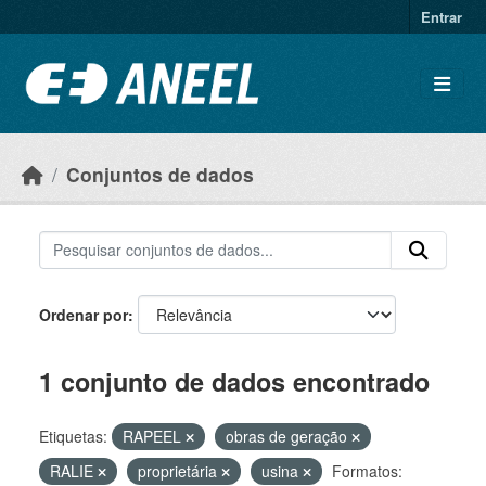
Ir para o conteúdo principal
Entrar
Conjuntos de dados
Ordenar por
1 conjunto de dados encontrado
Etiquetas:
RAPEEL
obras de geração
RALIE
proprietária
usina
Formatos: