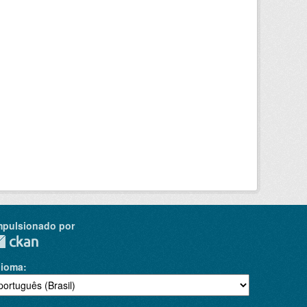
mpulsionado por
dioma