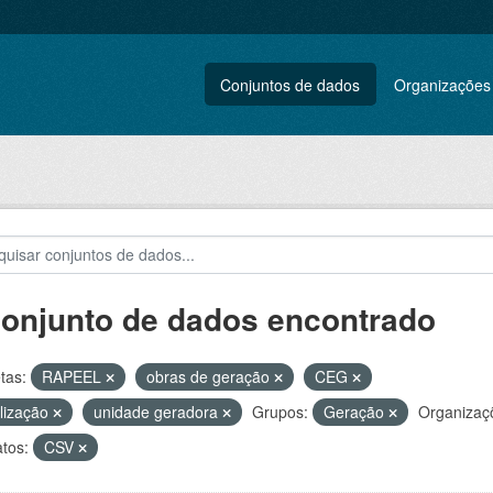
Conjuntos de dados
Organizações
conjunto de dados encontrado
tas:
RAPEEL
obras de geração
CEG
alização
unidade geradora
Grupos:
Geração
Organizaç
tos:
CSV