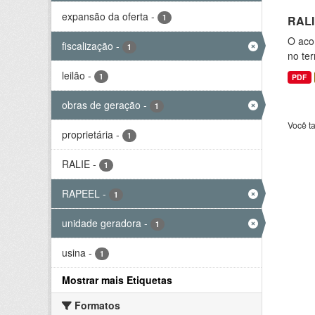
expansão da oferta
-
1
RALI
O aco
fiscalização
-
1
no ter
leilão
-
1
PDF
obras de geração
-
1
Você t
proprietária
-
1
RALIE
-
1
RAPEEL
-
1
unidade geradora
-
1
usina
-
1
Mostrar mais Etiquetas
Formatos