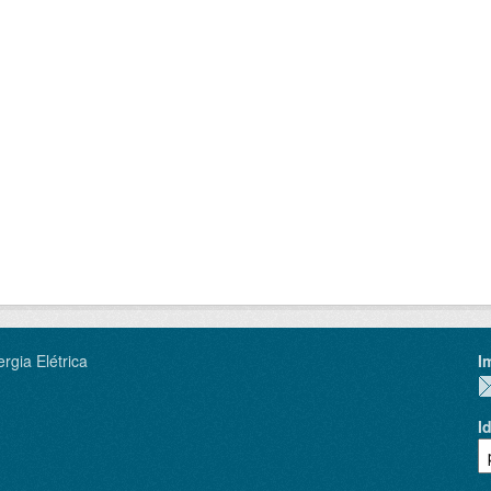
rgia Elétrica
I
I