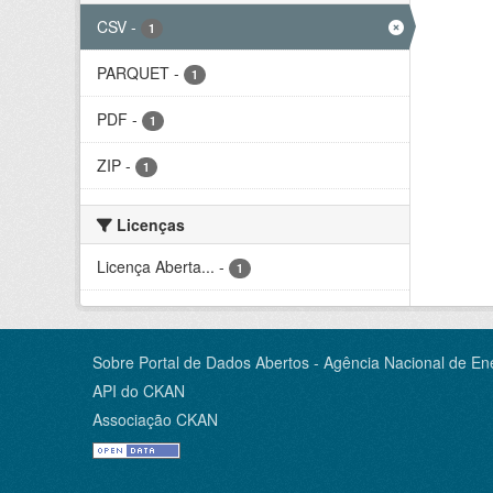
CSV
-
1
PARQUET
-
1
PDF
-
1
ZIP
-
1
Licenças
Licença Aberta...
-
1
Sobre Portal de Dados Abertos - Agência Nacional de Ene
API do CKAN
Associação CKAN