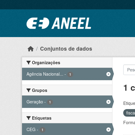
Ir para o conteúdo principal
Conjuntos de dados
Organizações
Agência Nacional...
-
1
1 
Grupos
Geração
-
1
Etique
fisc
Etiquetas
Forma
CEG
-
1