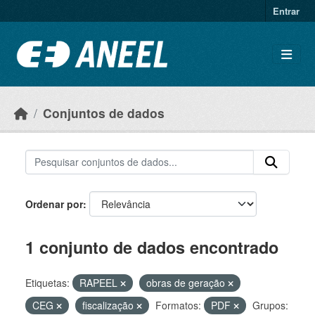
Ir para o conteúdo principal
Entrar
Conjuntos de dados
Ordenar por
1 conjunto de dados encontrado
Etiquetas:
RAPEEL
obras de geração
CEG
fiscalização
Formatos:
PDF
Grupos: