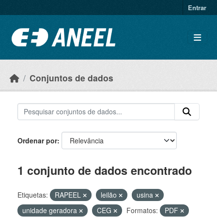
Ir para o conteúdo principal
Entrar
Conjuntos de dados
Ordenar por
1 conjunto de dados encontrado
Etiquetas:
RAPEEL
leilão
usina
unidade geradora
CEG
Formatos:
PDF