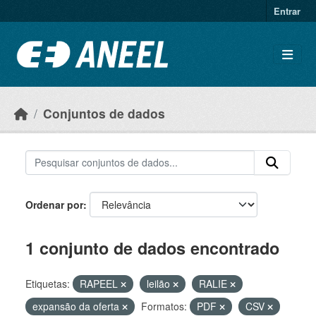
Ir para o conteúdo principal
Entrar
Conjuntos de dados
Ordenar por
1 conjunto de dados encontrado
Etiquetas:
RAPEEL
leilão
RALIE
expansão da oferta
Formatos:
PDF
CSV