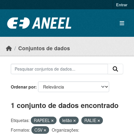
Ir para o conteúdo principal
Entrar
Conjuntos de dados
Ordenar por
1 conjunto de dados encontrado
Etiquetas:
RAPEEL
leilão
RALIE
Formatos:
CSV
Organizações: