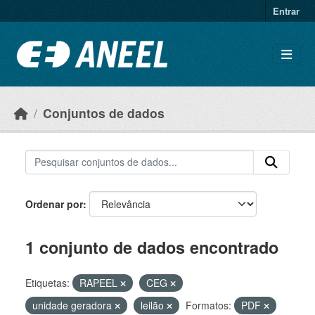
Ir para o conteúdo principal
Entrar
Conjuntos de dados
Ordenar por
1 conjunto de dados encontrado
Etiquetas:
RAPEEL
CEG
unidade geradora
leilão
Formatos:
PDF