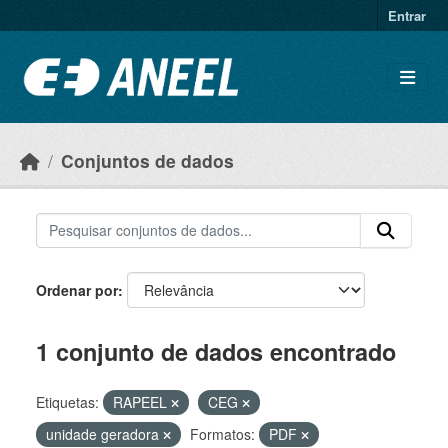
Ir para o conteúdo principal
Entrar
Conjuntos de dados
Ordenar por
1 conjunto de dados encontrado
Etiquetas:
RAPEEL
CEG
unidade geradora
Formatos:
PDF