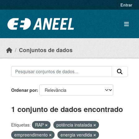
Ir para o conteúdo principal
Entrar
Conjuntos de dados
Ordenar por
1 conjunto de dados encontrado
Etiquetas:
RAP
potência instalada
empreendimento
energia vendida