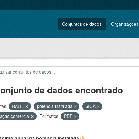
Conjuntos de dados
Organizações
conjunto de dados encontrado
tas:
RALIE
potência instalada
SIGA
ação comercial
Formatos:
PDF
scimo anual da potência instalada