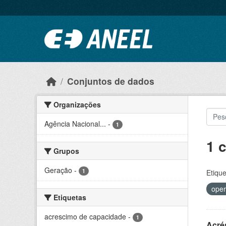
Ir para o conteúdo principal
Conjuntos de dados
Organizações
Agência Nacional...
-
1
1 
Grupos
Geração
-
1
Etique
oper
Etiquetas
acrescimo de capacidade
-
1
Acré