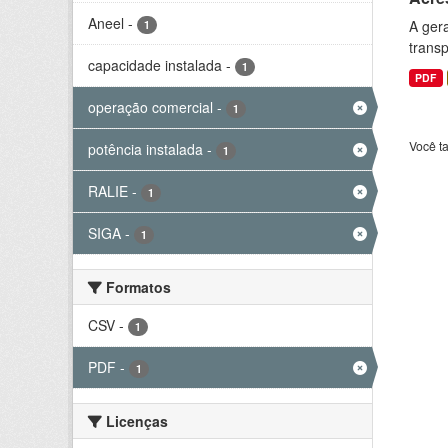
Aneel
-
A gera
1
transp
capacidade instalada
-
1
PDF
operação comercial
-
1
Você t
potência instalada
-
1
RALIE
-
1
SIGA
-
1
Formatos
CSV
-
1
PDF
-
1
Licenças